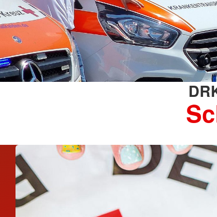
DRK
Sc