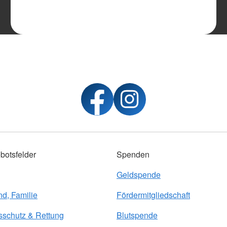
botsfelder
Spenden
Geldspende
nd, Familie
Fördermitgliedschaft
sschutz & Rettung
Blutspende