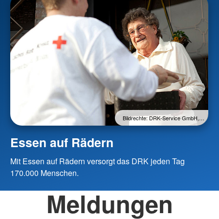
Bildrechte: DRK-Service GmbH,…
Essen auf Rädern
Mit Essen auf Rädern versorgt das DRK jeden Tag
170.000 Menschen.
Meldungen