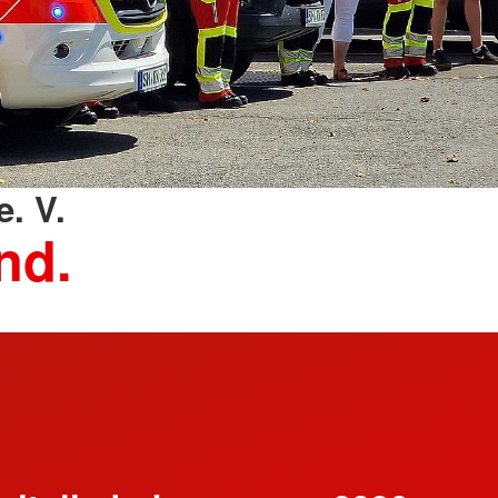
. V.
nd.