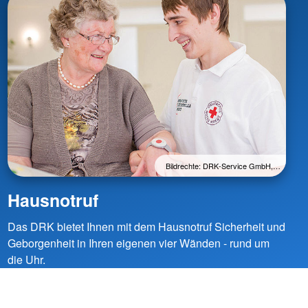
Bildrechte: DRK-Service GmbH,…
Hausnotruf
Das DRK bietet Ihnen mit dem Hausnotruf Sicherheit und
Geborgenheit in Ihren eigenen vier Wänden - rund um
die Uhr.