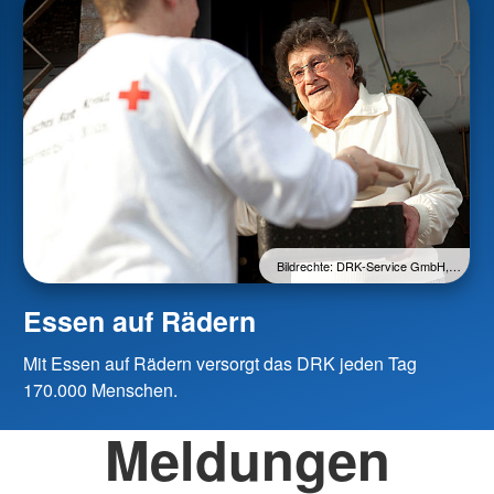
Bildrechte: DRK-Service GmbH,…
Essen auf Rädern
Mit Essen auf Rädern versorgt das DRK jeden Tag
170.000 Menschen.
Meldungen