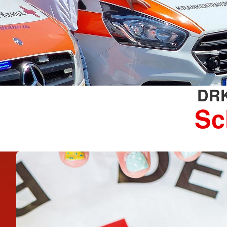
DRK
Sc