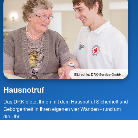
Bildrechte: DRK-Service GmbH,…
Hausnotruf
Das DRK bietet Ihnen mit dem Hausnotruf Sicherheit und
Geborgenheit in Ihren eigenen vier Wänden - rund um
die Uhr.