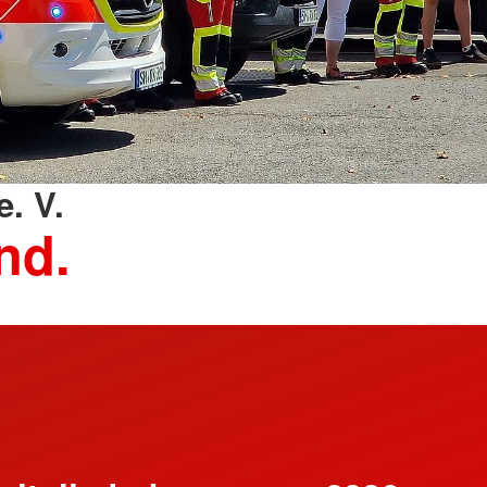
. V.
nd.