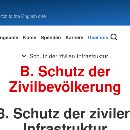
tch to the English one
ngebote
Kurse
Spenden
Karriere
Über uns
Schutz der zivilen Infrastruktur
B. Schutz der
Zivilbevölkerung
8. Schutz der zivile
Infrastruktur