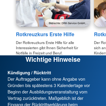
Bildrechte: DRK-Service GmbH,…
Rotkreuzkurs Erste Hilfe
Rotk
Der Rotkreuzkurs Erste Hilfe für alle
Der Rot
Interessierten gibt Ihnen Sicherheit für
sich an
Notfälle in Freizeit und Beruf.
Kinder
Wichtige Hinweise
Kündigung / Rücktritt
Der Auftraggeber kann ohne Angabe von
Gründen bis spätestens 3 Kalendertage vor
Beginn der Ausbildungsveranstaltung vom
Vertrag zurücktreten. Maßgeblich ist der
Eingang der Rücktrittserklärung beim